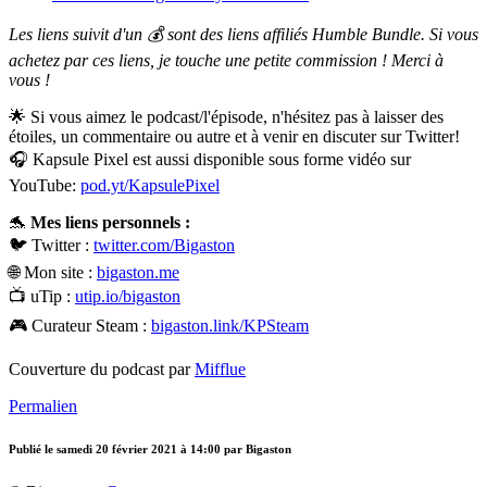
Les liens suivit d'un 💰 sont des liens affiliés Humble Bundle. Si vous
achetez par ces liens, je touche une petite commission ! Merci à
vous !
🌟 Si vous aimez le podcast/l'épisode, n'hésitez pas à laisser des
étoiles, un commentaire ou autre et à venir en discuter sur Twitter!
🎧 Kapsule Pixel est aussi disponible sous forme vidéo sur
YouTube:
pod.yt/KapsulePixel
🐬
Mes liens personnels :
🐦 Twitter :
twitter.com/Bigaston
🌐 Mon site :
bigaston.me
📺 uTip :
utip.io/bigaston
🎮 Curateur Steam :
bigaston.link/KPSteam
Couverture du podcast par
Mifflue
Permalien
Publié le
samedi 20 février 2021 à 14:00
par Bigaston