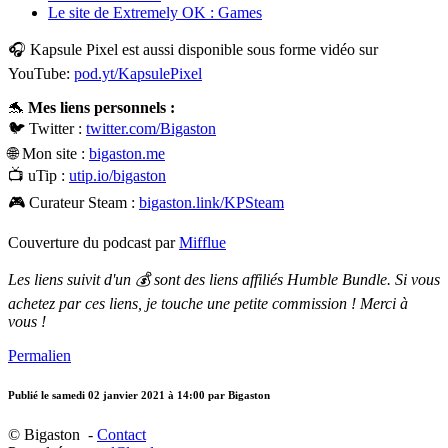
Le site de Extremely OK : Games
🎧 Kapsule Pixel est aussi disponible sous forme vidéo sur
YouTube:
pod.yt/KapsulePixel
🐬
Mes liens personnels :
🐦 Twitter :
twitter.com/Bigaston
🌐 Mon site :
bigaston.me
📺 uTip :
utip.io/bigaston
🎮 Curateur Steam :
bigaston.link/KPSteam
Couverture du podcast par
Mifflue
Les liens suivit d'un 💰 sont des liens affiliés Humble Bundle. Si vous
achetez par ces liens, je touche une petite commission ! Merci à
vous !
Permalien
Publié le
samedi 02 janvier 2021 à 14:00
par Bigaston
© Bigaston -
Contact